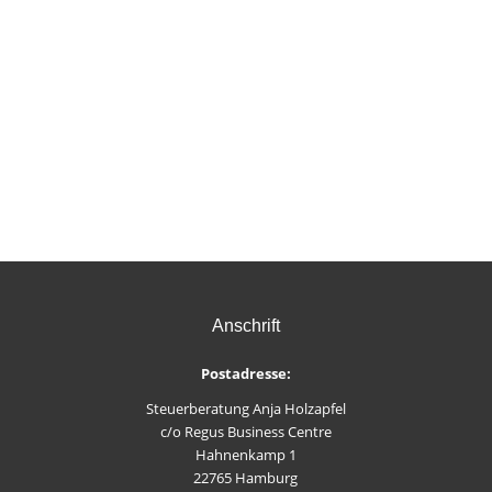
Anschrift
Postadresse:
Steuerberatung Anja Holzapfel
c/o Regus Business Centre
Hahnenkamp 1
22765 Hamburg