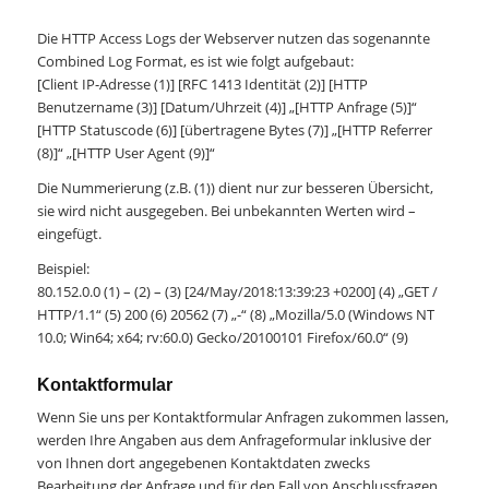
Die HTTP Access Logs der Webserver nutzen das sogenannte
Combined Log Format, es ist wie folgt aufgebaut:
[Client IP-Adresse (1)] [RFC 1413 Identität (2)] [HTTP
Benutzername (3)] [Datum/Uhrzeit (4)] „[HTTP Anfrage (5)]“
[HTTP Statuscode (6)] [übertragene Bytes (7)] „[HTTP Referrer
(8)]“ „[HTTP User Agent (9)]“
Die Nummerierung (z.B. (1)) dient nur zur besseren Übersicht,
sie wird nicht ausgegeben. Bei unbekannten Werten wird –
eingefügt.
Beispiel:
80.152.0.0 (1) – (2) – (3) [24/May/2018:13:39:23 +0200] (4) „GET /
HTTP/1.1“ (5) 200 (6) 20562 (7) „-“ (8) „Mozilla/5.0 (Windows NT
10.0; Win64; x64; rv:60.0) Gecko/20100101 Firefox/60.0“ (9)
Kontaktformular
Wenn Sie uns per Kontaktformular Anfragen zukommen lassen,
werden Ihre Angaben aus dem Anfrageformular inklusive der
von Ihnen dort angegebenen Kontaktdaten zwecks
Bearbeitung der Anfrage und für den Fall von Anschlussfragen