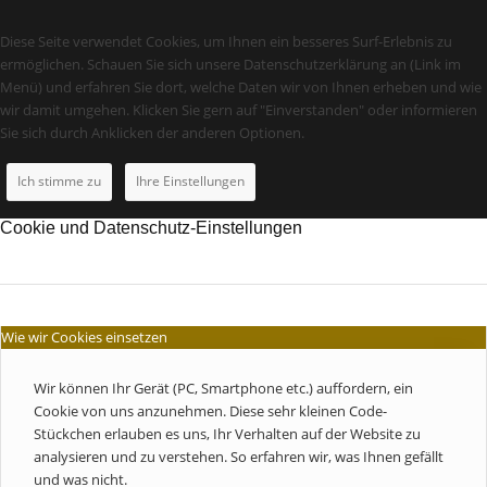
Diese Seite verwendet Cookies, um Ihnen ein besseres Surf-Erlebnis zu
ermöglichen. Schauen Sie sich unsere Datenschutzerklärung an (Link im
Menü) und erfahren Sie dort, welche Daten wir von Ihnen erheben und wie
wir damit umgehen. Klicken Sie gern auf "Einverstanden" oder informieren
Sie sich durch Anklicken der anderen Optionen.
Ich stimme zu
Ihre Einstellungen
Cookie und Datenschutz-Einstellungen
Wie wir Cookies einsetzen
Wir können Ihr Gerät (PC, Smartphone etc.) auffordern, ein
Cookie von uns anzunehmen. Diese sehr kleinen Code-
Stückchen erlauben es uns, Ihr Verhalten auf der Website zu
analysieren und zu verstehen. So erfahren wir, was Ihnen gefällt
und was nicht.