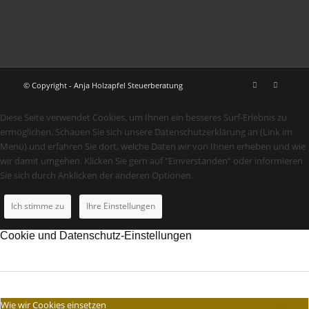
© Copyright - Anja Holzapfel Steuerberatung
Diese Seite verwendet Cookies, um Ihnen ein besseres Surf-Erlebnis zu
ermöglichen. Schauen Sie sich unsere Datenschutzerklärung an (Link im
Menü) und erfahren Sie dort, welche Daten wir von Ihnen erheben und wie
wir damit umgehen. Klicken Sie gern auf "Einverstanden" oder informieren
Sie sich durch Anklicken der anderen Optionen.
Ich stimme zu
Ihre Einstellungen
Cookie und Datenschutz-Einstellungen
Wie wir Cookies einsetzen