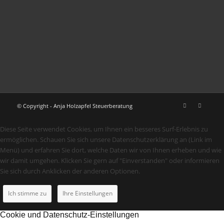
© Copyright - Anja Holzapfel Steuerberatung
Diese Seite verwendet Cookies, um Ihnen ein besseres Surf-Erlebnis zu
ermöglichen. Schauen Sie sich unsere Datenschutzerklärung an (Link im
Menü) und erfahren Sie dort, welche Daten wir von Ihnen erheben und wie
wir damit umgehen. Klicken Sie gern auf "Einverstanden" oder informieren
Sie sich durch Anklicken der anderen Optionen.
Ich stimme zu
Ihre Einstellungen
Cookie und Datenschutz-Einstellungen