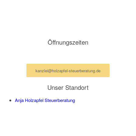
Steuerberatung Anja Holzapfel
Ottenser Hauptstraße 2-6
22765 Hamburg
E-Mail: kanzlei@holzapfel-steuerberatung.de
Öffnungszeiten
Termine nur nach Vereinbarung per Mail
kanzlei@holzapfel-steuerberatung.de
Unser Standort
Anja Holzapfel Steuerberatung