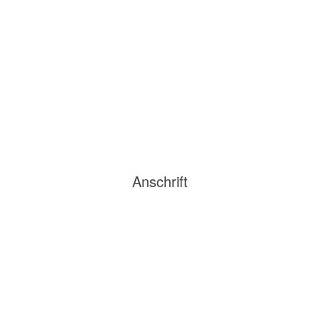
Anschrift
Postadresse:
Steuerberatung Anja Holzapfel
c/o Regus Business Centre
Hahnenkamp 1
22765 Hamburg
Geschäftsadresse: