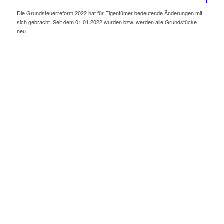
Die Grundsteuerreform 2022 hat für Eigentümer bedeutende Änderungen mit
sich gebracht. Seit dem 01.01.2022 wurden bzw. werden alle Grundstücke
neu
KONTAKTMÖGLICHKEITEN
ZU IHRER
STEUERBERATUNG
HAMBURG
Ich schreibe lieber eine Nachricht