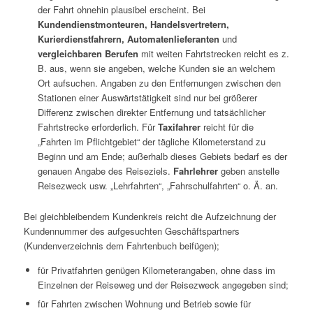
der Fahrt ohnehin plausibel erscheint. Bei
Kundendienstmonteuren, Handelsvertretern,
Kurierdienstfahrern, Automatenlieferanten
und
vergleichbaren Berufen
mit weiten Fahrtstrecken reicht es z.
B. aus, wenn sie angeben, welche Kunden sie an welchem
Ort aufsuchen. Angaben zu den Entfernungen zwischen den
Stationen einer Auswärtstätigkeit sind nur bei größerer
Differenz zwischen direkter Entfernung und tatsächlicher
Fahrtstrecke erforderlich. Für
Taxifahrer
reicht für die
„Fahrten im Pflichtgebiet“ der tägliche Kilometerstand zu
Beginn und am Ende; außerhalb dieses Gebiets bedarf es der
genauen Angabe des Reiseziels.
Fahrlehrer
geben anstelle
Reisezweck usw. „Lehrfahrten“, „Fahrschulfahrten“ o. Ä. an.
Bei gleichbleibendem Kundenkreis reicht die Aufzeichnung der
Kundennummer des aufgesuchten Geschäftspartners
(Kundenverzeichnis dem Fahrtenbuch beifügen);
für Privatfahrten genügen Kilometerangaben, ohne dass im
Einzelnen der Reiseweg und der Reisezweck angegeben sind;
für Fahrten zwischen Wohnung und Betrieb sowie für