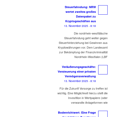
Steuerfahndung: NRW
wertet zweites großes
Datenpaket zu
Kryptogeschäften aus
13. November 2025 - 8:18
Die nordrhein-westfälische
Steuerfahndung geht weiter gegen
Steuerhinterziehung bei Gewinnen aus
Kryptowährungen vor. Dem Landesamt
zur Bekämpfung der Finanzkriminalität
Nordrhein-Westfalen (LBF
Veräußerungsgeschäfte:
Versteuerung einer privaten
Vermögensverwaltung
13. November 2025 - 8:18
Für die Zukunft Vorsorge zu treffen ist
wichtig. Eine Möglichkeit hierzu stellt die
Investition in Wertpapiere (oder
verwandte Anlageformen wie
Bodenrichtwert: Eine Frage