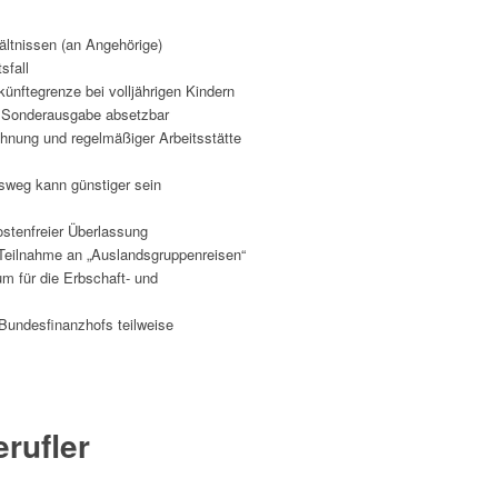
ältnissen (an Angehörige)
sfall
künftegrenze bei volljährigen Kindern
s Sonderausgabe absetzbar
nung und regelmäßiger Arbeitsstätte
sweg kann günstiger sein
ostenfreier Überlassung
Teilnahme an „Auslandsgruppenreisen“
m für die Erbschaft- und
Bundesfinanzhofs teilweise
rufler