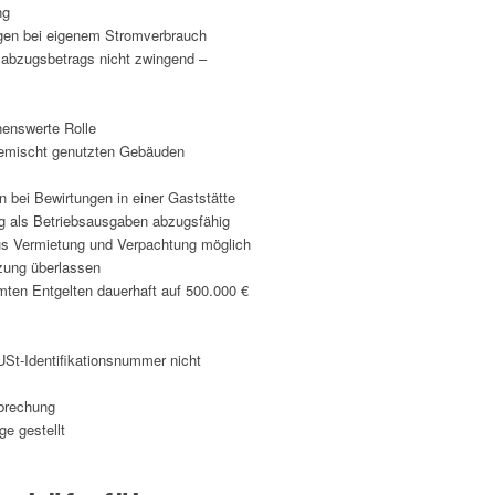
ng
agen bei eigenem Stromverbrauch
nsabzugsbetrags nicht zwingend –
nenswerte Rolle
gemischt genutzten Gebäuden
 bei Bewirtungen in einer Gaststätte
g als Betriebsausgaben abzugsfähig
us Vermietung und Verpachtung möglich
tzung überlassen
ten Entgelten dauerhaft auf 500.000 €
 USt-Identifikationsnummer nicht
rbrechung
e gestellt