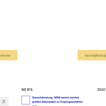
GLICHKEITEN ZU IHRER STEU
HAMBURG
eine Nachricht
Ich schreib
ormular
kanzlei@holzap
NEWS
DIG
Steuerfahndung: NRW wertet zweites
großes Datenpaket zu Kryptogeschäften
aus