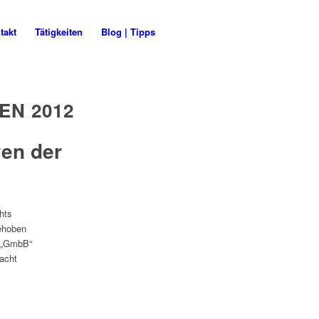
takt
Tätigkeiten
Blog | Tipps
N 2012
ven der
hts
gehoben
g „GmbB“
racht