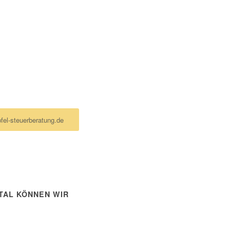
ERBERATUNG
e lieber eine Mail
fel-steuerberatung.de
ITAL KÖNNEN WIR