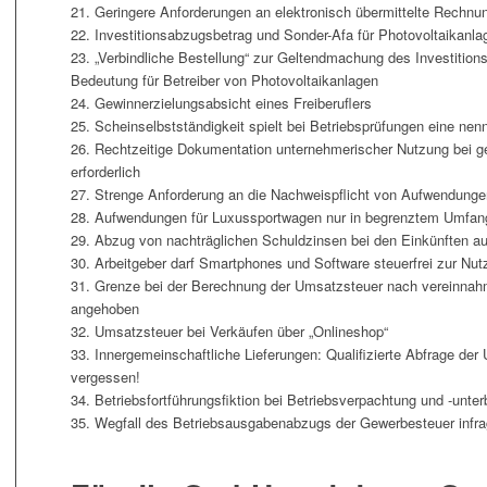
21. Geringere Anforderungen an elektronisch übermittelte Rechnu
22. Investitionsabzugsbetrag und Sonder-Afa für Photovoltaikanl
23. „Verbindliche Bestellung“ zur Geltendmachung des Investitio
Bedeutung für Betreiber von Photovoltaikanlagen
24. Gewinnerzielungsabsicht eines Freiberuflers
25. Scheinselbstständigkeit spielt bei Betriebsprüfungen eine nen
26. Rechtzeitige Dokumentation unternehmerischer Nutzung bei 
erforderlich
27. Strenge Anforderung an die Nachweispflicht von Aufwendungen
28. Aufwendungen für Luxussportwagen nur in begrenztem Umfan
29. Abzug von nachträglichen Schuldzinsen bei den Einkünften a
30. Arbeitgeber darf Smartphones und Software steuerfrei zur Nu
31. Grenze bei der Berechnung der Umsatzsteuer nach vereinnahm
angehoben
32. Umsatzsteuer bei Verkäufen über „Onlineshop“
33. Innergemeinschaftliche Lieferungen: Qualifizierte Abfrage der
vergessen!
34. Betriebsfortführungsfiktion bei Betriebsverpachtung und -unte
35. Wegfall des Betriebsausgabenabzugs der Gewerbesteuer infrag