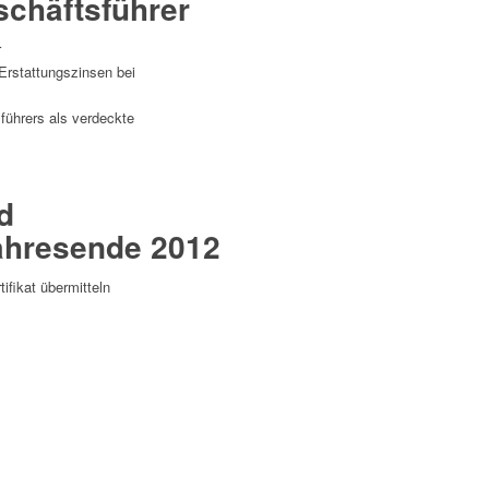
chäftsführer
r
Erstattungszinsen bei
führers als verdeckte
d
ahresende 2012
fikat übermitteln