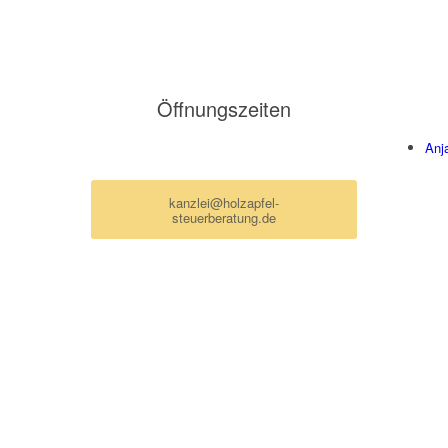
Öffnungszeiten
Anj
Termine nur nach Vereinbarung per Mail
kanzlei@holzapfel-
steuerberatung.de
ung.de