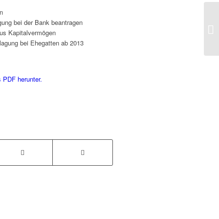
n
igung bei der Bank beantragen
Ma
aus Kapitalvermögen
nlagung bei Ehegatten ab 2013
s PDF herunter.