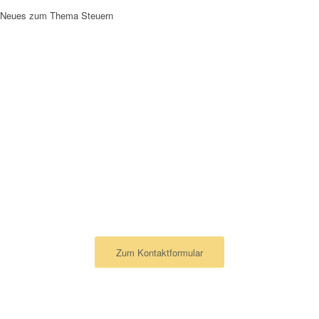
Neues zum Thema Steuern
KONTAKTMÖGLICHKEITEN
ZU IHRER
STEUERBERATUNG
HAMBURG
Ich schreibe lieber eine Nachricht
Zum Kontaktformular