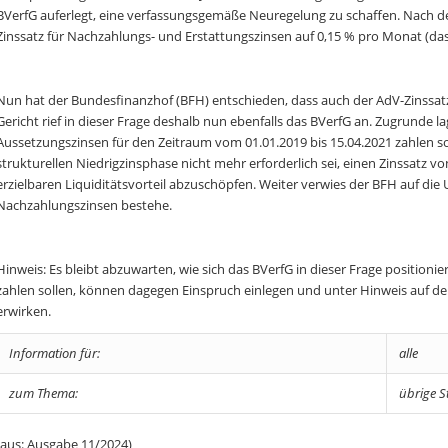
BVerfG auferlegt, eine verfassungsgemäße Neuregelung zu schaffen. Nach de
Zinssatz für Nachzahlungs- und Erstattungszinsen auf 0,15 % pro Monat (das 
Nun hat der Bundesfinanzhof (BFH) entschieden, dass auch der AdV-Zinssatz
Gericht rief in dieser Frage deshalb nun ebenfalls das BVerfG an. Zugrunde l
Aussetzungszinsen für den Zeitraum vom 01.01.2019 bis 15.04.2021 zahlen sol
strukturellen Niedrigzinsphase nicht mehr erforderlich sei, einen Zinssatz 
erzielbaren Liquiditätsvorteil abzuschöpfen. Weiter verwies der BFH auf die
Nachzahlungszinsen bestehe.
Hinweis: Es bleibt abzuwarten, wie sich das BVerfG in dieser Frage positioni
zahlen sollen, können dagegen Einspruch einlegen und unter Hinweis auf d
erwirken.
Information für:
alle
zum Thema:
übrige S
(aus: Ausgabe 11/2024)