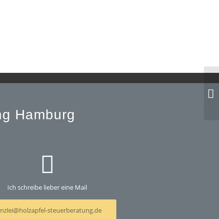
St
Ei
ung Hamburg
Ich schreibe lieber eine Mail
nzlei@holzapfel-steuerberatung.de