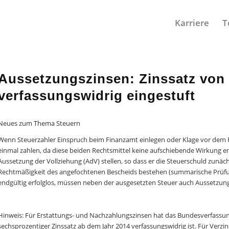
Karriere
T
Aussetzungszinsen: Zinssatz von 
verfassungswidrig eingestuft
Neues zum Thema Steuern
Wenn Steuerzahler Einspruch beim Finanzamt einlegen oder Klage vor dem Fi
einmal zahlen, da diese beiden Rechtsmittel keine aufschiebende Wirkung ent
Aussetzung der Vollziehung (AdV) stellen, so dass er die Steuerschuld zunäch
Rechtmäßigkeit des angefochtenen Bescheids bestehen (summarische Prüfung
endgültig erfolglos, müssen neben der ausgesetzten Steuer auch Aussetzung
Hinweis: Für Erstattungs- und Nachzahlungszinsen hat das Bundesverfassungs
sechsprozentiger Zinssatz ab dem Jahr 2014 verfassungswidrig ist. Für Ve