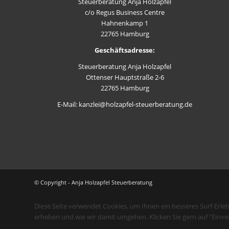
Steuerberatung Anja Holzapfel
c/o Regus Business Centre
Hahnenkamp 1
22765 Hamburg
Geschäftsadresse:
Steuerberatung Anja Holzapfel
Ottenser Hauptstraße 2-6
22765 Hamburg
E-Mail: kanzlei@holzapfel-steuerberatung.de
© Copyright - Anja Holzapfel Steuerberatung
Diese Seite verwendet Cookies, um Ihnen ein besseres Surf-Erle
erheben und wie wir damit umgehen. Klicken Sie gern auf "Einve