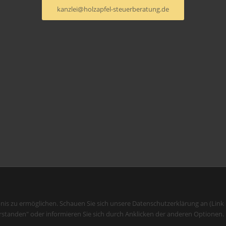
kanzlei@holzapfel-steuerberatung.de
bnis zu ermöglichen. Schauen Sie sich unsere Datenschutzerklärung an (Link
rstanden" oder informieren Sie sich durch Anklicken der anderen Optionen.