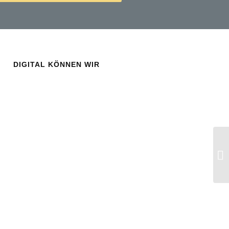
DIGITAL KÖNNEN WIR
Ri
au
Ob