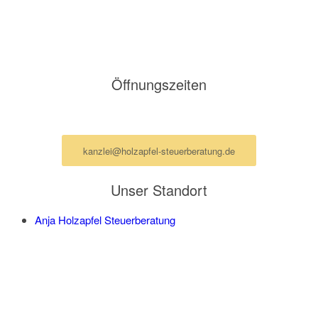
Ottenser Hauptstraße 2-6
22765 Hamburg
E-Mail: kanzlei@holzapfel-steuerberatung.de
Öffnungszeiten
Termine nur nach Vereinbarung per Mail
kanzlei@holzapfel-steuerberatung.de
Unser Standort
Anja Holzapfel Steuerberatung