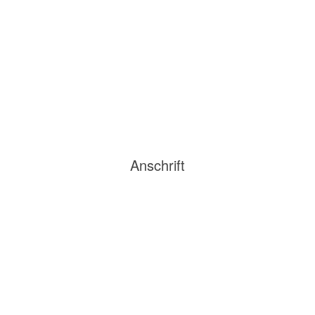
Anschrift
Postadresse:
Steuerberatung Anja Holzapfel
c/o Regus Business Centre
Hahnenkamp 1
22765 Hamburg
Geschäftsadresse:
Steuerberatung Anja Holzapfel