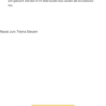
sich gebracht. Seit dem 01.01.2022 wurden bzw. werden alle Grundstücke
neu
Neues zum Thema Steuern
KONTAKTMÖGLICHKEITEN
ZU IHRER
STEUERBERATUNG
HAMBURG
Ich schreibe lieber eine Nachricht