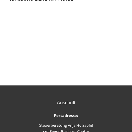
Anschrift
Postadresse:
Steuerberatung Anja Holzapfel
c/o Regus Business Centre