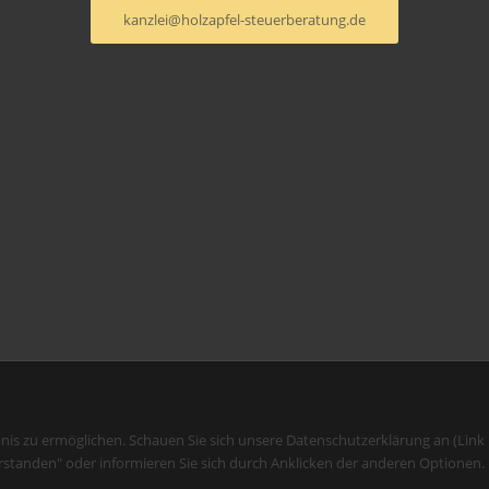
kanzlei@holzapfel-steuerberatung.de
bnis zu ermöglichen. Schauen Sie sich unsere Datenschutzerklärung an (Link
rstanden" oder informieren Sie sich durch Anklicken der anderen Optionen.