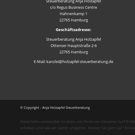
Steuerberatung Anja Holzapfel
c/o Regus Business Centre
Hahnenkamp 1
22765 Hamburg
Geschäftsadresse:
Steuerberatung Anja Holzapfel
Ottenser Hauptstraße 2-6
22765 Hamburg
E-Mail: kanzlei@holzapfel-steuerberatung.de
© Copyright - Anja Holzapfel Steuerberatung
Diese Seite verwendet Cookies, um Ihnen ein besseres Surf-Erle
erheben und wie wir damit umgehen. Klicken Sie gern auf "Einve