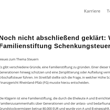
Karriere
T
Noch nicht abschließend geklärt: 
Familienstiftung Schenkungsteuer 
Neues zum Thema Steuern
Es gibt verschiedene Gründe, eine Familienstiftung zu gründen. Einer dies
Generationen hinweg schützen und eine Zersplitterung oder Aufteilung ver
Erbschaftsteuer führen. Im Streitfall stellte sich die Frage, in welcher Höhe
Finanzgericht Rheinland-Pfalz (FG) musste hierzu entscheiden.
Die Klägerin ist eine Familienstiftung, die durch die Eheleute A und B errich
Familienzusammenhalts über Generationen und der anlass- und bedarfsunab
Grundstockvermögen betrug 80.000 EUR und wurde von A und B eingezahlt. 