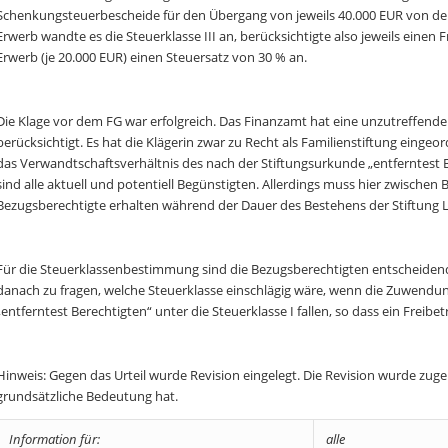
Schenkungsteuerbescheide für den Übergang von jeweils 40.000 EUR von den b
Erwerb wandte es die Steuerklasse III an, berücksichtigte also jeweils eine
Erwerb (je 20.000 EUR) einen Steuersatz von 30 % an.
Die Klage vor dem FG war erfolgreich. Das Finanzamt hat eine unzutreffende 
berücksichtigt. Es hat die Klägerin zwar zu Recht als Familienstiftung eingeo
das Verwandtschaftsverhältnis des nach der Stiftungsurkunde „entferntest B
sind alle aktuell und potentiell Begünstigten. Allerdings muss hier zwische
Bezugsberechtigte erhalten während der Dauer des Bestehens der Stiftung Le
Für die Steuerklassenbestimmung sind die Bezugsberechtigten entscheidend un
danach zu fragen, welche Steuerklasse einschlägig wäre, wenn die Zuwendu
„entferntest Berechtigten“ unter die Steuerklasse I fallen, so dass ein Freib
Hinweis: Gegen das Urteil wurde Revision eingelegt. Die Revision wurde zuge
grundsätzliche Bedeutung hat.
Information für:
alle