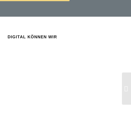
DIGITAL KÖNNEN WIR
Mü
An
er