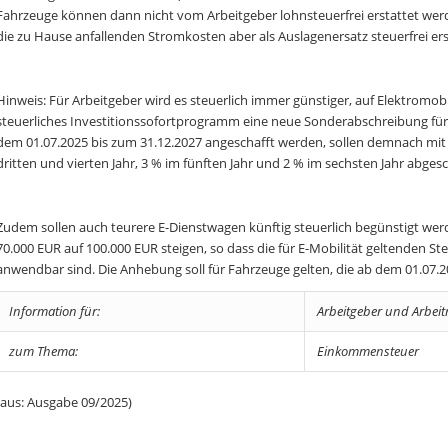
Fahrzeuge können dann nicht vom Arbeitgeber lohnsteuerfrei erstattet wer
die zu Hause anfallenden Stromkosten aber als Auslagenersatz steuerfrei er
Hinweis: Für Arbeitgeber wird es steuerlich immer günstiger, auf Elektromobi
steuerliches Investitionssofortprogramm eine neue Sonderabschreibung für E-
dem 01.07.2025 bis zum 31.12.2027 angeschafft werden, sollen demnach mit 7
dritten und vierten Jahr, 3 % im fünften Jahr und 2 % im sechsten Jahr abg
Zudem sollen auch teurere E-Dienstwagen künftig steuerlich begünstigt werd
70.000 EUR auf 100.000 EUR steigen, so dass die für E-Mobilität geltenden 
anwendbar sind. Die Anhebung soll für Fahrzeuge gelten, die ab dem 01.07.
Information für:
Arbeitgeber und Arbei
zum Thema:
Einkommensteuer
(aus: Ausgabe 09/2025)