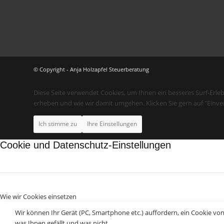
© Copyright - Anja Holzapfel Steuerberatung
Diese Seite verwendet Cookies, um Ihnen ein besseres Surf-Erle
erheben und wie wir damit umgehen. Klicken Sie gern auf "Einve
Ich stimme zu
Ihre Einstellungen
Cookie und Datenschutz-Einstellungen
Wie wir Cookies einsetzen
Wir können Ihr Gerät (PC, Smartphone etc.) auffordern, ein Cookie vo
was Ihnen gefällt und was nicht.