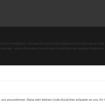
bnis zu ermöglichen. Schauen Sie sich unsere Datenschutzerklärung an (Link
rstanden" oder informieren Sie sich durch Anklicken der anderen Optionen.
n uns anzunehmen. Diese sehr kleinen Code-Stückchen erlauben es uns, Ihr V