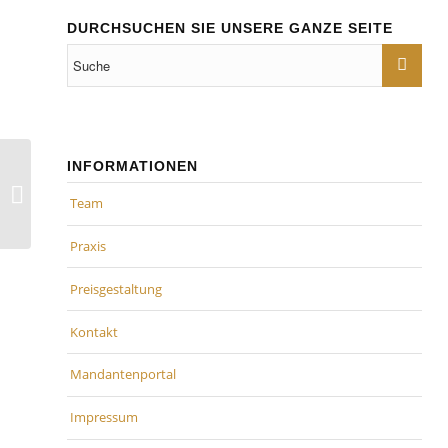
DURCHSUCHEN SIE UNSERE GANZE SEITE
INFORMATIONEN
Steuerfreie Zuschüsse: Unternehmen
können ihren Mitarbeitern die
Team
Kinderbetreuung...
Praxis
Preisgestaltung
Kontakt
Mandantenportal
Impressum