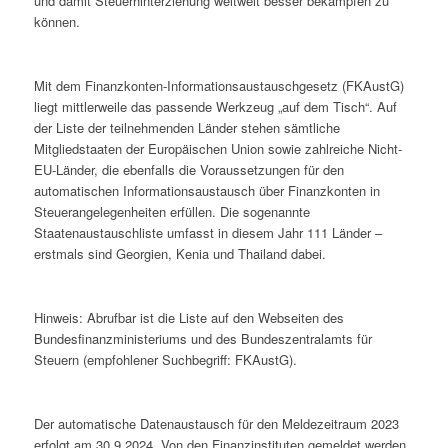
und damit Steuerhinterziehung weltweit besser bekämpfen zu
können.
Mit dem Finanzkonten-Informationsaustauschgesetz (FKAustG)
liegt mittlerweile das passende Werkzeug „auf dem Tisch“. Auf
der Liste der teilnehmenden Länder stehen sämtliche
Mitgliedstaaten der Europäischen Union sowie zahlreiche Nicht-
EU-Länder, die ebenfalls die Voraussetzungen für den
automatischen Informationsaustausch über Finanzkonten in
Steuerangelegenheiten erfüllen. Die sogenannte
Staatenaustauschliste umfasst in diesem Jahr 111 Länder –
erstmals sind Georgien, Kenia und Thailand dabei.
Hinweis: Abrufbar ist die Liste auf den Webseiten des
Bundesfinanzministeriums und des Bundeszentralamts für
Steuern (empfohlener Suchbegriff: FKAustG).
Der automatische Datenaustausch für den Meldezeitraum 2023
erfolgt am 30.9.2024. Von den Finanzinstituten gemeldet werden