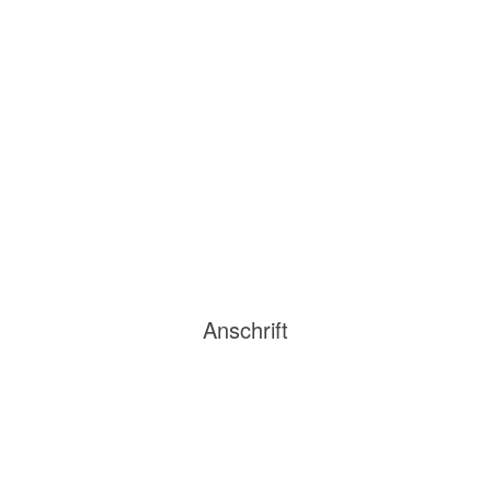
Anschrift
Postadresse:
Steuerberatung Anja Holzapfel
c/o Regus Business Centre
Hahnenkamp 1
22765 Hamburg