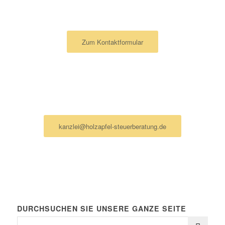
Ich schreibe lieber eine Nachricht
Zum Kontaktformular
Ich schreibe lieber eine Mail
kanzlei@holzapfel-steuerberatung.de
DURCHSUCHEN SIE UNSERE GANZE SEITE