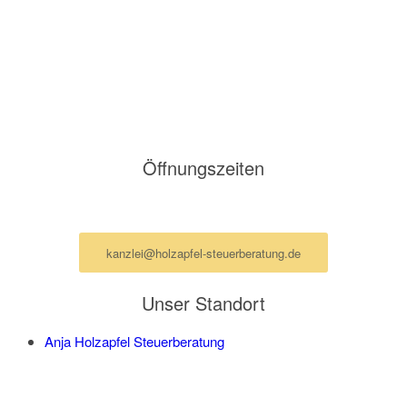
Geschäftsadresse:
Steuerberatung Anja Holzapfel
Ottenser Hauptstraße 2-6
22765 Hamburg
E-Mail: kanzlei@holzapfel-steuerberatung.de
Öffnungszeiten
Termine nur nach Vereinbarung per Mail
kanzlei@holzapfel-steuerberatung.de
Unser Standort
Anja Holzapfel Steuerberatung