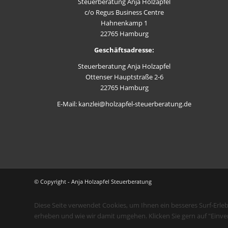
Steuerberatung Anja Holzapfel
c/o Regus Business Centre
Hahnenkamp 1
22765 Hamburg
Geschäftsadresse:
Steuerberatung Anja Holzapfel
Ottenser Hauptstraße 2-6
22765 Hamburg
E-Mail: kanzlei@holzapfel-steuerberatung.de
© Copyright - Anja Holzapfel Steuerberatung
Diese Seite verwendet Cookies, um Ihnen ein besseres Surf-Erle
erheben und wie wir damit umgehen. Klicken Sie gern auf "Einve