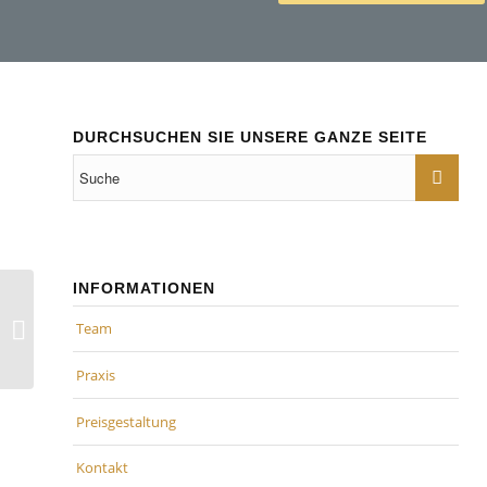
DURCHSUCHEN SIE UNSERE GANZE SEITE
INFORMATIONEN
Balkonkraftwerke: Mini-
Photovoltaikanlagen lassen sich
Team
steuerfrei betreiben
Praxis
Preisgestaltung
Kontakt