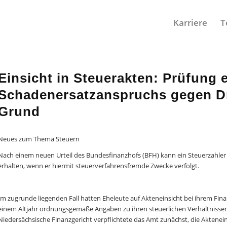
Karriere
T
Einsicht in Steuerakten: Prüfung 
Schadenersatzanspruchs gegen Drit
Grund
Neues zum Thema Steuern
Nach einem neuen Urteil des Bundesfinanzhofs (BFH) kann ein Steuerzahler
erhalten, wenn er hiermit steuerverfahrensfremde Zwecke verfolgt.
Im zugrunde liegenden Fall hatten Eheleute auf Akteneinsicht bei ihrem Fina
einem Altjahr ordnungsgemäße Angaben zu ihren steuerlichen Verhältnisse
Niedersächsische Finanzgericht verpflichtete das Amt zunächst, die Aktenein