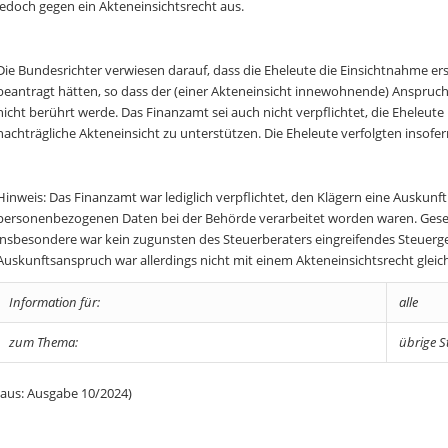
jedoch gegen ein Akteneinsichtsrecht aus.
Die Bundesrichter verwiesen darauf, dass die Eheleute die Einsichtnahme
beantragt hätten, so dass der (einer Akteneinsicht innewohnende) Anspruch
nicht berührt werde. Das Finanzamt sei auch nicht verpflichtet, die Eheleut
nachträgliche Akteneinsicht zu unterstützen. Die Eheleute verfolgten insof
Hinweis: Das Finanzamt war lediglich verpflichtet, den Klägern eine Auskunft
personenbezogenen Daten bei der Behörde verarbeitet worden waren. Gesetz
insbesondere war kein zugunsten des Steuerberaters eingreifendes Steuerg
Auskunftsanspruch war allerdings nicht mit einem Akteneinsichtsrecht gleic
Information für:
alle
zum Thema:
übrige S
(aus: Ausgabe 10/2024)