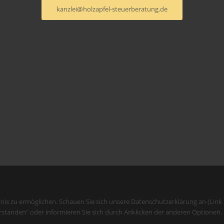
kanzlei@holzapfel-steuerberatung.de
bnis zu ermöglichen. Schauen Sie sich unsere Datenschutzerklärung an (Link
rstanden" oder informieren Sie sich durch Anklicken der anderen Optionen.