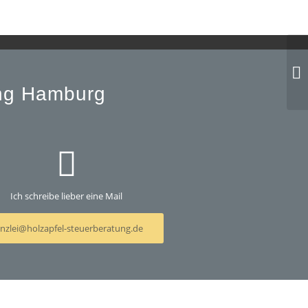
Wo
Au
so
ung Hamburg
Ich schreibe lieber eine Mail
nzlei@holzapfel-steuerberatung.de