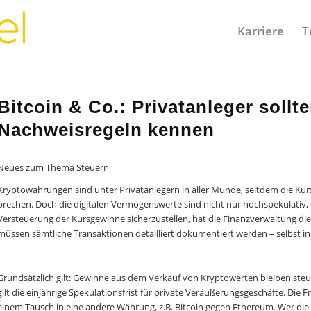
Karriere
T
Bitcoin & Co.: Privatanleger sollt
Nachweisregeln kennen
Neues zum Thema Steuern
Kryptowährungen sind unter Privatanlegern in aller Munde, seitdem die Ku
brechen. Doch die digitalen Vermögenswerte sind nicht nur hochspekulativ,
Versteuerung der Kursgewinne sicherzustellen, hat die Finanzverwaltung di
müssen sämtliche Transaktionen detailliert dokumentiert werden – selbst in 
Grundsätzlich gilt: Gewinne aus dem Verkauf von Kryptowerten bleiben steuer
gilt die einjährige Spekulationsfrist für private Veräußerungsgeschäfte. Di
einem Tausch in eine andere Währung, z.B. Bitcoin gegen Ethereum. Wer die d