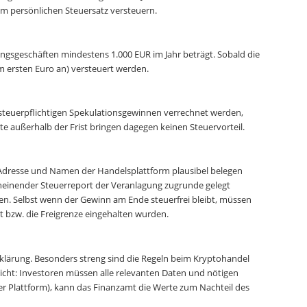
m persönlichen Steuersatz versteuern.
ngsgeschäften mindestens 1.000 EUR im Jahr beträgt. Sobald die
 ersten Euro an) versteuert werden.
 steuerpflichtigen Spekulationsgewinnen verrechnet werden,
ste außerhalb der Frist bringen dagegen keinen Steuervorteil.
-Adresse und Namen der Handelsplattform plausibel belegen
cheinender Steuerreport der Veranlagung zugrunde gelegt
en. Selbst wenn der Gewinn am Ende steuerfrei bleibt, müssen
t bzw. die Freigrenze eingehalten wurden.
erklärung. Besonders streng sind die Regeln beim Kryptohandel
licht: Investoren müssen alle relevanten Daten und nötigen
der Plattform), kann das Finanzamt die Werte zum Nachteil des