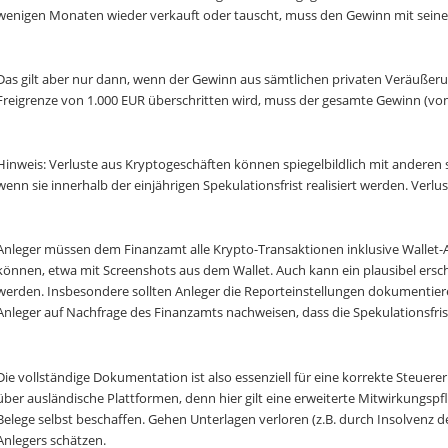
wenigen Monaten wieder verkauft oder tauscht, muss den Gewinn mit seine
Das gilt aber nur dann, wenn der Gewinn aus sämtlichen privaten Veräußeru
Freigrenze von 1.000 EUR überschritten wird, muss der gesamte Gewinn (vom
Hinweis: Verluste aus Kryptogeschäften können spiegelbildlich mit anderen
wenn sie innerhalb der einjährigen Spekulationsfrist realisiert werden. Verlu
Anleger müssen dem Finanzamt alle Krypto-Transaktionen inklusive Wallet
können, etwa mit Screenshots aus dem Wallet. Auch kann ein plausibel ers
werden. Insbesondere sollten Anleger die Reporteinstellungen dokumentier
Anleger auf Nachfrage des Finanzamts nachweisen, dass die Spekulationsfris
Die vollständige Dokumentation ist also essenziell für eine korrekte Steuer
über ausländische Plattformen, denn hier gilt eine erweiterte Mitwirkungspf
Belege selbst beschaffen. Gehen Unterlagen verloren (z.B. durch Insolvenz 
Anlegers schätzen.