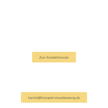
ZU IHRER
STEUERBERATUNG
HAMBURG
Ich schreibe lieber eine Nachricht
Zum Kontaktformular
Ich schreibe lieber eine Mail
kanzlei@holzapfel-steuerberatung.de