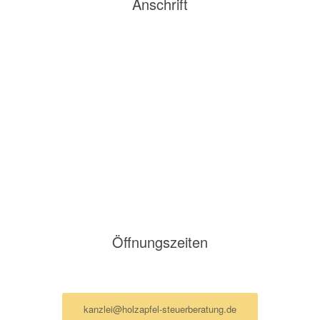
Anschrift
Postadresse:
Steuerberatung Anja Holzapfel
c/o Regus Business Centre
Hahnenkamp 1
22765 Hamburg
Geschäftsadresse:
Steuerberatung Anja Holzapfel
Ottenser Hauptstraße 2-6
22765 Hamburg
E-Mail: kanzlei@holzapfel-steuerberatung.de
Öffnungszeiten
Termine nur nach Vereinbarung per Mail
kanzlei@holzapfel-steuerberatung.de