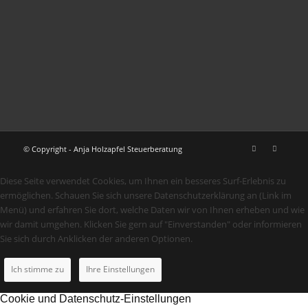
© Copyright - Anja Holzapfel Steuerberatung
Diese Seite verwendet Cookies, um Ihnen ein besseres Surf-Erlebnis zu
ermöglichen. Schauen Sie sich unsere Datenschutzerklärung an (Link im
Menü) und erfahren Sie dort, welche Daten wir von Ihnen erheben und wie
wir damit umgehen. Klicken Sie gern auf "Einverstanden" oder informieren
Sie sich durch Anklicken der anderen Optionen.
Ich stimme zu
Ihre Einstellungen
Cookie und Datenschutz-Einstellungen